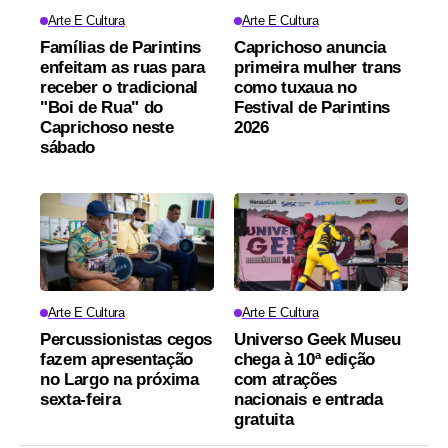
Arte E Cultura
Arte E Cultura
Famílias de Parintins
Caprichoso anuncia
enfeitam as ruas para
primeira mulher trans
receber o tradicional
como tuxaua no
"Boi de Rua" do
Festival de Parintins
Caprichoso neste
2026
sábado
Arte E Cultura
Arte E Cultura
Percussionistas cegos
Universo Geek Museu
fazem apresentação
chega à 10ª edição
no Largo na próxima
com atrações
sexta-feira
nacionais e entrada
gratuita