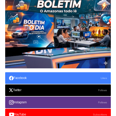
Facebook
Likes
Twitter
Follows
Instagram
Follows
YouTube
Subscribers