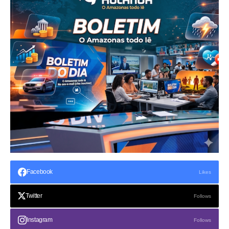
Facebook
Likes
Twitter
Follows
Instagram
Follows