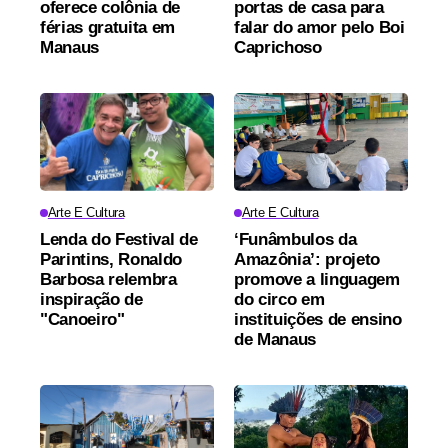
oferece colônia de
portas de casa para
férias gratuita em
falar do amor pelo Boi
Manaus
Caprichoso
Arte E Cultura
Arte E Cultura
Lenda do Festival de
‘Funâmbulos da
Parintins, Ronaldo
Amazônia’: projeto
Barbosa relembra
promove a linguagem
inspiração de
do circo em
"Canoeiro"
instituições de ensino
de Manaus