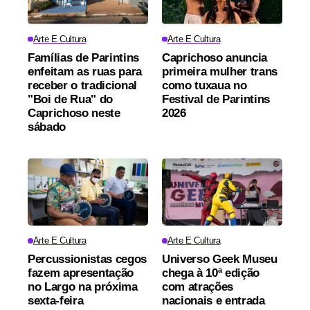
Arte E Cultura
Arte E Cultura
Famílias de Parintins
Caprichoso anuncia
enfeitam as ruas para
primeira mulher trans
receber o tradicional
como tuxaua no
"Boi de Rua" do
Festival de Parintins
Caprichoso neste
2026
sábado
Arte E Cultura
Arte E Cultura
Percussionistas cegos
Universo Geek Museu
fazem apresentação
chega à 10ª edição
no Largo na próxima
com atrações
sexta-feira
nacionais e entrada