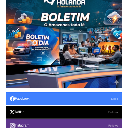
Facebook
Likes
Twitter
Follows
Instagram
Follows