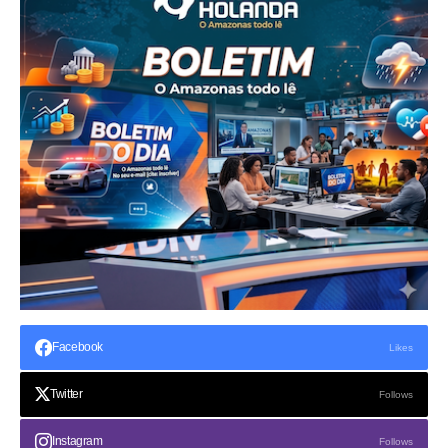
Facebook
Likes
Twitter
Follows
Instagram
Follows