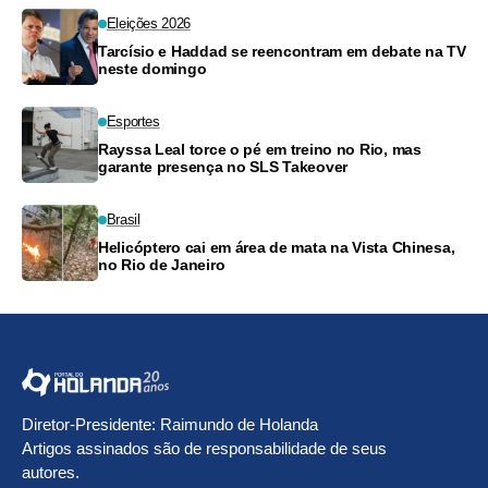
Eleições 2026
Tarcísio e Haddad se reencontram em debate na TV
neste domingo
Esportes
Rayssa Leal torce o pé em treino no Rio, mas
garante presença no SLS Takeover
Brasil
Helicóptero cai em área de mata na Vista Chinesa,
no Rio de Janeiro
Diretor-Presidente: Raimundo de Holanda
Artigos assinados são de responsabilidade de seus
autores.