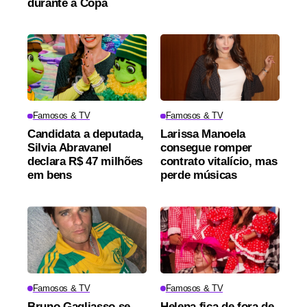
durante a Copa
Famosos & TV
Famosos & TV
Candidata a deputada,
Larissa Manoela
Silvia Abravanel
consegue romper
declara R$ 47 milhões
contrato vitalício, mas
em bens
perde músicas
Famosos & TV
Famosos & TV
Bruno Gagliasso se
Helena fica de fora de