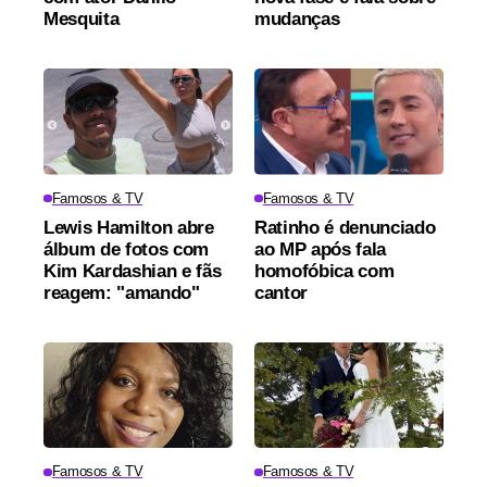
Mesquita
mudanças
Famosos & TV
Famosos & TV
Lewis Hamilton abre
Ratinho é denunciado
álbum de fotos com
ao MP após fala
Kim Kardashian e fãs
homofóbica com
reagem: "amando"
cantor
Famosos & TV
Famosos & TV