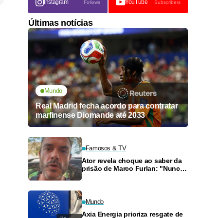
Instagram
YouTube
Follows
Subscribers
Últimas notícias
Mundo
Real Madrid fecha acordo para contratar
marfinense Diomande até 2033
Famosos & TV
Ator revela choque ao saber da
prisão de Marco Furlan: "Nunca
percebi nada"
Mundo
Axia Energia prioriza resgate de