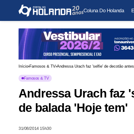
Coluna Do Holanda
E
Início
Famosos & TV
Andressa Urach faz 'selfie' de decotão antes
Famosos & TV
Andressa Urach faz 's
de balada 'Hoje tem'
31/08/2014 15h30