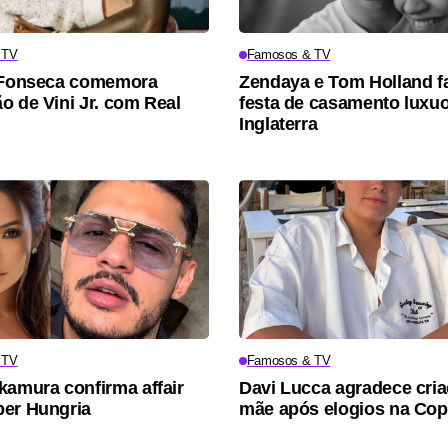
 TV
Famosos & TV
a Fonseca comemora
Zendaya e Tom Holland 
o de Vini Jr. com Real
festa de casamento luxu
Inglaterra
 TV
Famosos & TV
kamura confirma affair
Davi Lucca agradece cri
er Hungria
mãe após elogios na Co