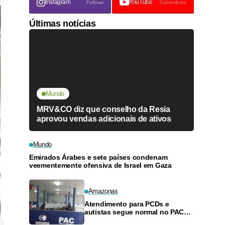
Instagram
YouTube
Follows
Subscribers
Últimas notícias
Mundo
MRV&CO diz que conselho da Resia
aprovou vendas adicionais de ativos
Mundo
Emirados Árabes e sete países condenam
veementemente ofensiva de Israel em Gaza
Amazonas
Atendimento para PCDs e
autistas segue normal no PAC
de Manacapuru, esclarece