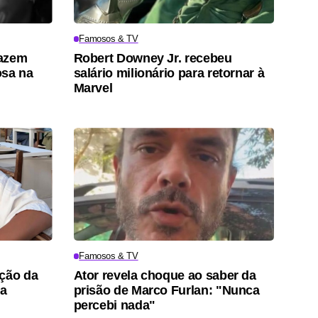
Famosos & TV
fazem
Robert Downey Jr. recebeu
osa na
salário milionário para retornar à
Marvel
Famosos & TV
ação da
Ator revela choque ao saber da
pa
prisão de Marco Furlan: "Nunca
percebi nada"