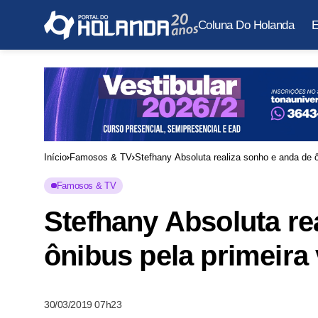
Coluna Do Holanda
E
Início
Famosos & TV
Stefhany Absoluta realiza sonho e anda de ô
Famosos & TV
Stefhany Absoluta re
ônibus pela primeira
30/03/2019 07h23