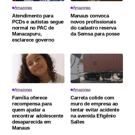
Amazonas
Amazonas
Atendimento para
Manaus convoca
PCDs e autistas segue
novos profissionais
normal no PAC de
do cadastro reserva
Manacapuru,
da Semsa para posse
esclarece governo
Amazonas
Amazonas
Família oferece
Carreta colide com
recompensa para
muro de empresa ao
quem ajudar a
tentar evitar acidente
encontrar adolescente
na avenida Efigênio
desaparecida em
Salles
Manaus