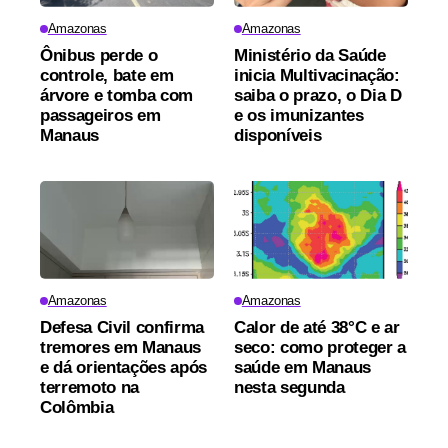
Amazonas
Amazonas
Ônibus perde o
Ministério da Saúde
controle, bate em
inicia Multivacinação:
árvore e tomba com
saiba o prazo, o Dia D
passageiros em
e os imunizantes
Manaus
disponíveis
Amazonas
Amazonas
Defesa Civil confirma
Calor de até 38°C e ar
tremores em Manaus
seco: como proteger a
e dá orientações após
saúde em Manaus
terremoto na
nesta segunda
Colômbia