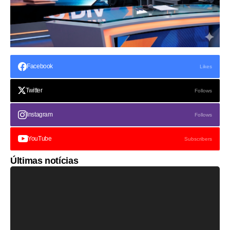
Facebook
Likes
Twitter
Follows
Instagram
Follows
YouTube
Subscribers
Últimas notícias