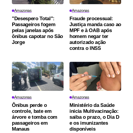
Amazonas
Amazonas
"Desespero Total":
Fraude processual:
Passageiros fogem
Justiça manda caso ao
pelas janelas após
MPF e à OAB após
ônibus capotar no São
homem negar ter
Jorge
autorizado ação
contra o INSS
Amazonas
Amazonas
Ônibus perde o
Ministério da Saúde
controle, bate em
inicia Multivacinação:
árvore e tomba com
saiba o prazo, o Dia D
passageiros em
e os imunizantes
Manaus
disponíveis