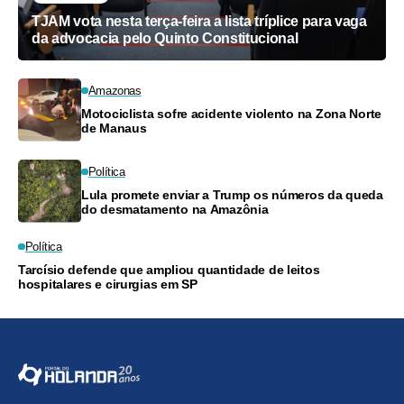
TJAM vota nesta terça-feira a lista tríplice para vaga
da advocacia pelo Quinto Constitucional
Amazonas
Motociclista sofre acidente violento na Zona Norte
de Manaus
Política
Lula promete enviar a Trump os números da queda
do desmatamento na Amazônia
Política
Tarcísio defende que ampliou quantidade de leitos
hospitalares e cirurgias em SP