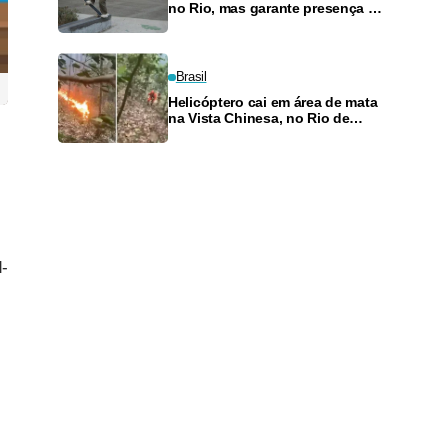
no Rio, mas garante presença no
SLS Takeover
Brasil
Helicóptero cai em área de mata
na Vista Chinesa, no Rio de
Janeiro
d-