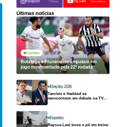
Instagram
YouTube
Follows
Subscribers
Últimas notícias
Esportes
Botafogo e Fluminense empatam em
jogo movimentado pela 22ª rodada
Eleições 2026
Tarcísio e Haddad se
reencontram em debate na TV
neste domingo
Esportes
Rayssa Leal torce o pé em treino