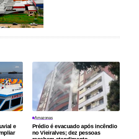
Amazonas
vial e
Prédio é evacuado após incêndio
mpliar
no Vieiralves; dez pessoas