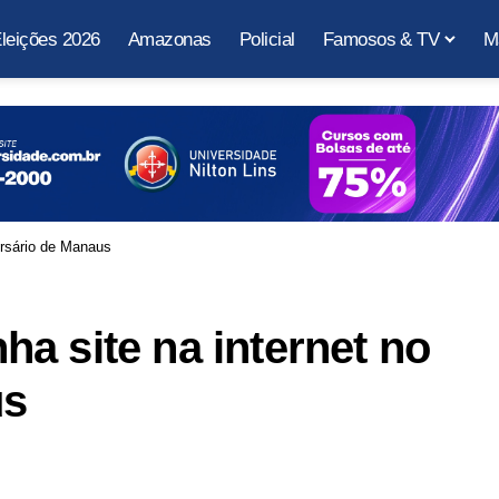
leições 2026
Amazonas
Policial
Famosos & TV
M
ersário de Manaus
a site na internet no
us