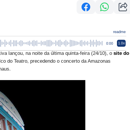
readme
1.0x
0:00
va lançou, na noite da última quinta-feira (24/10), o
site do
lco do Teatro, precedendo o concerto da Amazonas
naus.