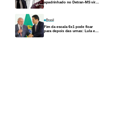
apadrinhado no Detran-MS vira
réu de novo — e é achado
fazendo frete
Brasil
Fim da escala 6x1 pode ficar
para depois das urnas: Lula e
Alcolumbre discutem adiamento