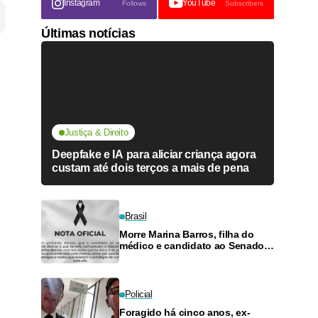
Instagram
YouTube
Follows
Subscribers
Últimas notícias
Justiça & Direito
Deepfake e IA para aliciar criança agora
custam até dois terços a mais de pena
Brasil
Morre Marina Barros, filha do
médico e candidato ao Senado
Antônio Barros
Policial
Foragido há cinco anos, ex-