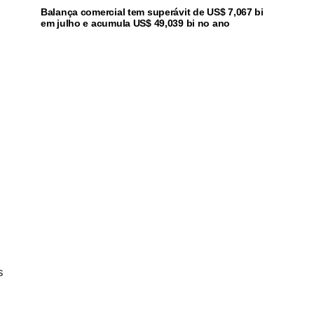
Balança comercial tem superávit de US$ 7,067 bi
em julho e acumula US$ 49,039 bi no ano
s