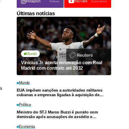
Instagram
YouTube
Follows
Subscribers
Últimas notícias
Mundo
Vinícius Jr. acerta renovação com Real
Madrid com contrato até 2032
Mundo
a
EUA impõem sanções a autoridades militares
cubanas e empresas ligadas à aquisição de
armas
Política
Ministro do STJ Marco Buzzi é punido com
demissão após acusações de assédio e
importunação sexual
Economia