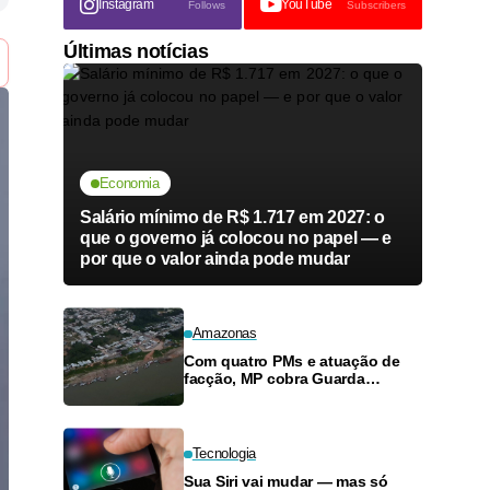
Instagram
YouTube
Follows
Subscribers
Últimas notícias
Economia
Salário mínimo de R$ 1.717 em 2027: o
que o governo já colocou no papel — e
por que o valor ainda pode mudar
Amazonas
Com quatro PMs e atuação de
facção, MP cobra Guarda
Municipal em município do
interior do Amazonas
Tecnologia
Sua Siri vai mudar — mas só