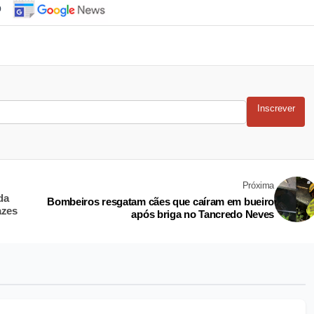
o
Inscrever
Próxima
da
Bombeiros resgatam cães que caíram em bueiro
azes
após briga no Tancredo Neves