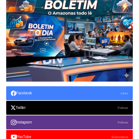
Facebook
Likes
Twitter
Follows
Instagram
Follows
YouTube
Subscribers