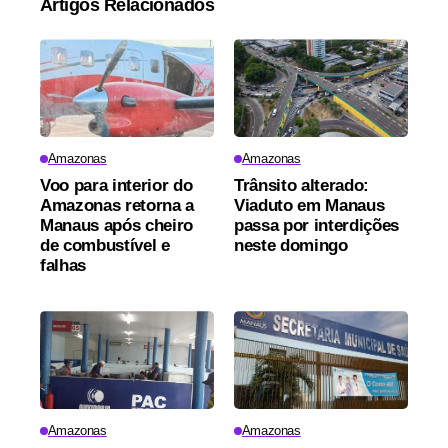
Artigos Relacionados
Amazonas
Amazonas
Voo para interior do
Trânsito alterado:
Amazonas retorna a
Viaduto em Manaus
Manaus após cheiro
passa por interdições
de combustível e
neste domingo
falhas
Amazonas
Amazonas