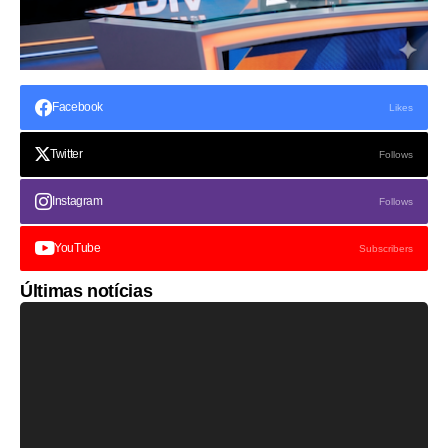
Facebook
Likes
Twitter
Follows
Instagram
Follows
YouTube
Subscribers
Últimas notícias