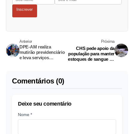
Inscrever
Anterior
Próxima
DPE-AM realiza
CHS pede apoio da
mutirão previdenciário
população para manter
e leva serviços
estoques de sangue no
gratuitos a Itacoatiara
Amazonas
Comentários (0)
Deixe seu comentário
Nome *