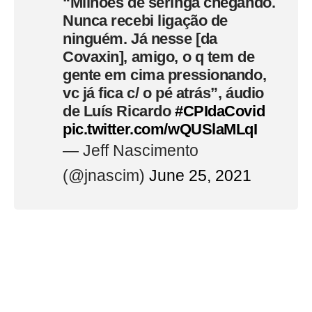
“Milhões de seringa chegando.
Nunca recebi ligação de
ninguém. Já nesse [da
Covaxin], amigo, o q tem de
gente em cima pressionando,
vc já fica c/ o pé atrás”, áudio
de Luís Ricardo
#CPIdaCovid
pic.twitter.com/wQUSlaMLqI
— Jeff Nascimento
(@jnascim)
June 25, 2021