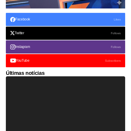
Facebook
Likes
Twitter
Follows
Instagram
Follows
YouTube
Subscribers
Últimas notícias