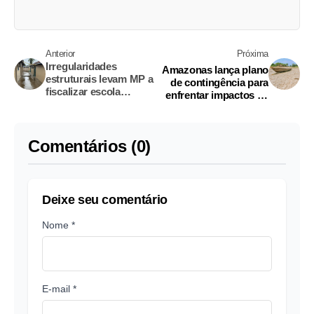
Anterior
Próxima
Irregularidades
Amazonas lança plano
estruturais levam MP a
de contingência para
fiscalizar escola
enfrentar impactos da
estadual em Santa
seca e estiagem na
Isabel do Rio Negro
saúde
Comentários (0)
Deixe seu comentário
Nome *
E-mail *