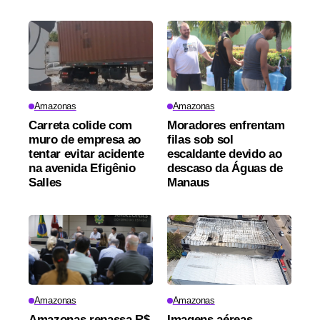
Amazonas
Amazonas
Carreta colide com
Moradores enfrentam
muro de empresa ao
filas sob sol
tentar evitar acidente
escaldante devido ao
na avenida Efigênio
descaso da Águas de
Salles
Manaus
Amazonas
Amazonas
Amazonas repassa R$
Imagens aéreas