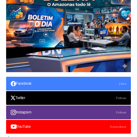
Facebook
Likes
Twitter
Follows
Instagram
Follows
YouTube
Subscribers