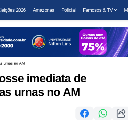
leições 2026
Amazonas
Policial
Famosos & TV
M
las urnas no AM
osse imediata de
las urnas no AM