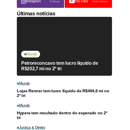
Instagram
YouTube
Follows
Subscribers
Últimas notícias
Mundo
Petroreconcavo tem lucro líquido de
R$202,7 mi no 2º tri
Mundo
Lojas Renner tem lucro líquido de R$404,6 mi no
2º tri
Mundo
Hypera tem resultado dentro do esperado no 2º
tri
Justiça & Direito