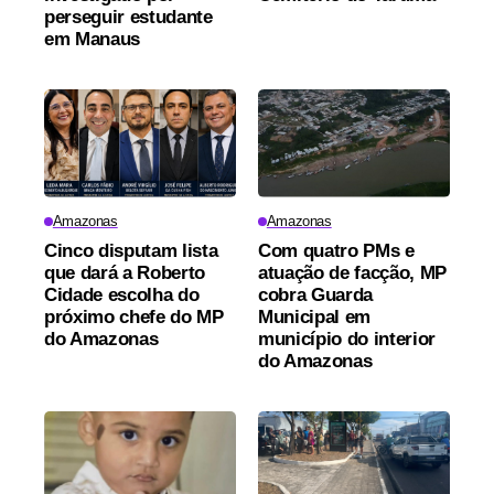
perseguir estudante
em Manaus
Amazonas
Amazonas
Cinco disputam lista
Com quatro PMs e
que dará a Roberto
atuação de facção, MP
Cidade escolha do
cobra Guarda
próximo chefe do MP
Municipal em
do Amazonas
município do interior
do Amazonas