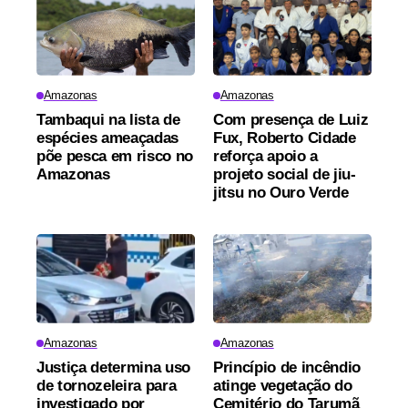
Amazonas
Amazonas
Tambaqui na lista de
Com presença de Luiz
espécies ameaçadas
Fux, Roberto Cidade
põe pesca em risco no
reforça apoio a
Amazonas
projeto social de jiu-
jitsu no Ouro Verde
Amazonas
Amazonas
Justiça determina uso
Princípio de incêndio
de tornozeleira para
atinge vegetação do
investigado por
Cemitério do Tarumã