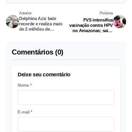
Anterior
Próxima
Delphina Aziz bate
FVS intensifica
recorde e realiza mais
vacinação contra HPV
de 2 milhões de
no Amazonas; saiba
exames em um ano
quem deve se vacinar
Comentários (0)
Deixe seu comentário
Nome *
E-mail *