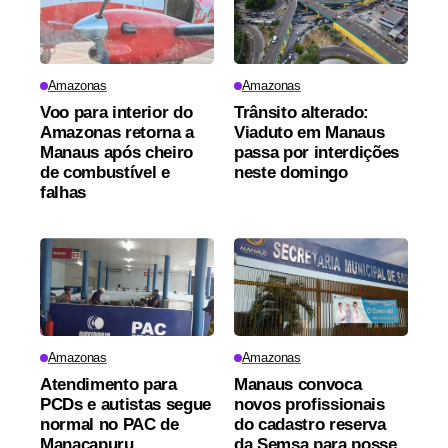
Amazonas
Amazonas
Voo para interior do
Trânsito alterado:
Amazonas retorna a
Viaduto em Manaus
Manaus após cheiro
passa por interdições
de combustível e
neste domingo
falhas
Amazonas
Amazonas
Atendimento para
Manaus convoca
PCDs e autistas segue
novos profissionais
normal no PAC de
do cadastro reserva
Manacapuru,
da Semsa para posse