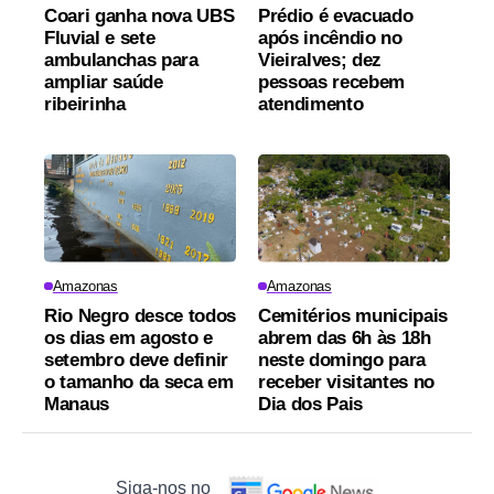
Coari ganha nova UBS
Prédio é evacuado
Fluvial e sete
após incêndio no
ambulanchas para
Vieiralves; dez
ampliar saúde
pessoas recebem
ribeirinha
atendimento
Amazonas
Amazonas
Rio Negro desce todos
Cemitérios municipais
os dias em agosto e
abrem das 6h às 18h
setembro deve definir
neste domingo para
o tamanho da seca em
receber visitantes no
Manaus
Dia dos Pais
Siga-nos no