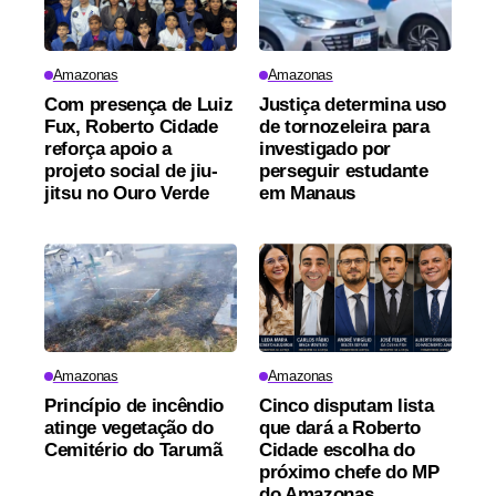
Amazonas
Amazonas
Com presença de Luiz
Justiça determina uso
Fux, Roberto Cidade
de tornozeleira para
reforça apoio a
investigado por
projeto social de jiu-
perseguir estudante
jitsu no Ouro Verde
em Manaus
Amazonas
Amazonas
Princípio de incêndio
Cinco disputam lista
atinge vegetação do
que dará a Roberto
Cemitério do Tarumã
Cidade escolha do
próximo chefe do MP
do Amazonas