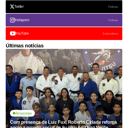
Twitter
Follows
Instagram
Follows
YouTube
Subscribers
Últimas notícias
Amazonas
Com presença de Luiz Fux, Roberto Cidade reforça
apoio a projeto social de jiu-jitsu no Ouro Verde