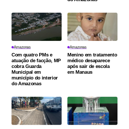
Amazonas
Amazonas
Com quatro PMs e
Menino em tratamento
atuação de facção, MP
médico desaparece
cobra Guarda
após sair de escola
Municipal em
em Manaus
município do interior
do Amazonas