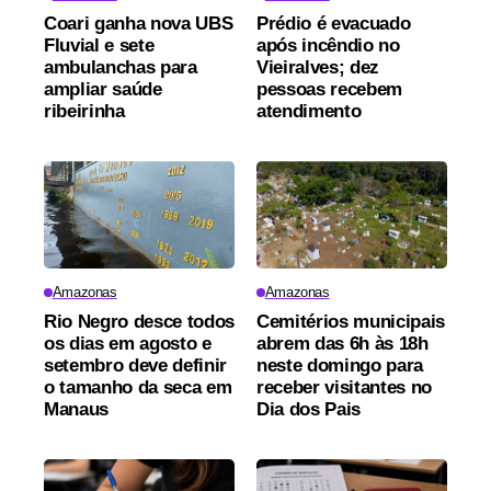
Coari ganha nova UBS
Prédio é evacuado
Fluvial e sete
após incêndio no
ambulanchas para
Vieiralves; dez
ampliar saúde
pessoas recebem
ribeirinha
atendimento
Amazonas
Amazonas
Rio Negro desce todos
Cemitérios municipais
os dias em agosto e
abrem das 6h às 18h
setembro deve definir
neste domingo para
o tamanho da seca em
receber visitantes no
Manaus
Dia dos Pais