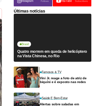
Instagram
YouTube
Follows
Subscribers
Últimas notícias
Brasil
Quatro morrem em queda de helicóptero
na Vista Chinesa, no Rio
Famosos & TV
Vini Jr. reage a foto de atriz de
biquíni e é exposto nas redes
Saúde E Bem-Estar
Alertas sobre saladas em