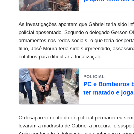
As investigações apontam que Gabriel teria sido i
policial aposentado. Segundo o delegado Gerson Oli
armamentos nas redes sociais, o que teria despert
filho, José Moura teria sido surpreendido, assassin
entulhos para dificultar a localização.
POLICIAL
PC e Bombeiros b
ter matado e jo
O desaparecimento do ex-policial permaneceu sem 
levaram a madrasta de Gabriel a procurar o suspei
Após ser levado à delegacia, ele confessou o crime