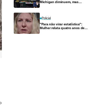
Michigan diminuem, mas
ciclosporíase mantém
consumidores e supermercados
preocupados
Policial
"Para não virar estatística":
Mulher relata quatro anos de
violência doméstica e clama por
Justiça no Amazonas
o