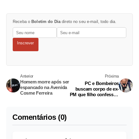
Receba o
Boletim do Dia
direto no seu e-mail, todo dia.
Inscrever
Anterior
Próxima
Homem morre após ser
PC e Bombeiros
espancado na Avenida
buscam corpo de ex-
Cosme Ferreira
PM que filho confessou
ter matado e jogado em
cacimba em Manaus
Comentários (0)