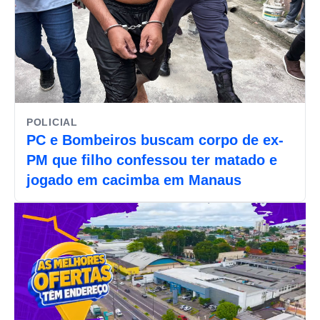
POLICIAL
PC e Bombeiros buscam corpo de ex-
PM que filho confessou ter matado e
jogado em cacimba em Manaus