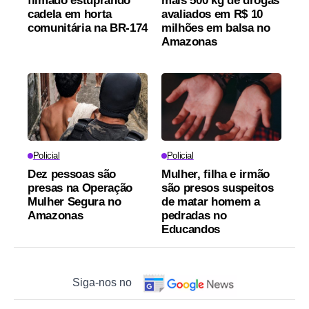
filmado estuprando
mais 500 kg de drogas
cadela em horta
avaliados em R$ 10
comunitária na BR-174
milhões em balsa no
Amazonas
Policial
Policial
Dez pessoas são
Mulher, filha e irmão
presas na Operação
são presos suspeitos
Mulher Segura no
de matar homem a
Amazonas
pedradas no
Educandos
Siga-nos no