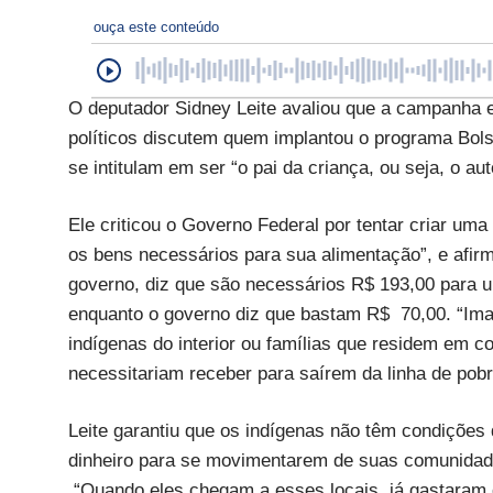
ouça este conteúdo
O deputador Sidney Leite avaliou que a campanha e
políticos discutem quem implantou o programa Bols
se intitulam em ser “o pai da criança, ou seja, o au
Ele criticou o Governo Federal por tentar criar uma
os bens necessários para sua alimentação”, e afir
governo, diz que são necessários R$ 193,00 para 
enquanto o governo diz que bastam R$ 70,00. “Im
indígenas do interior ou famílias que residem em 
necessitariam receber para saírem da linha de pobr
Leite garantiu que os indígenas não têm condições
dinheiro para se movimentarem de suas comunidades
“Quando eles chegam a esses locais, já gastaram 