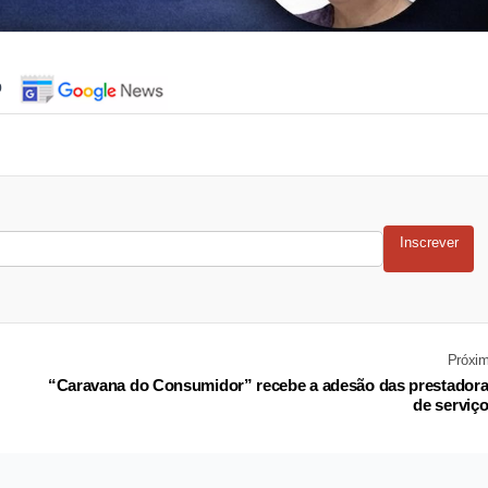
o
Inscrever
Próxi
“Caravana do Consumidor” recebe a adesão das prestador
de serviç