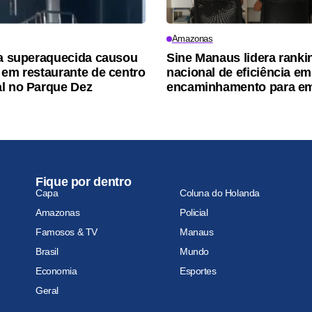
Amazonas
ra superaquecida causou
Sine Manaus lidera ranki
 em restaurante de centro
nacional de eficiência em
l no Parque Dez
encaminhamento para e
Fique por dentro
Capa
Coluna do Holanda
Amazonas
Policial
Famosos & TV
Manaus
Brasil
Mundo
Economia
Esportes
Geral