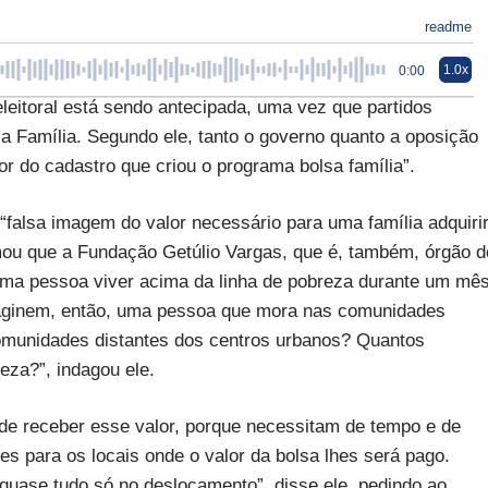
readme
1.0x
0:00
leitoral está sendo antecipada, uma vez que partidos
a Família. Segundo ele, tanto o governo quanto a oposição
tor do cadastro que criou o programa bolsa família”.
 “falsa imagem do valor necessário para uma família adquiri
mou que a Fundação Getúlio Vargas, que é, também, órgão d
uma pessoa viver acima da linha de pobreza durante um mês
aginem, então, uma pessoa que mora nas comunidades
comunidades distantes dos centros urbanos? Quantos
eza?”, indagou ele.
 de receber esse valor, porque necessitam de tempo e de
 para os locais onde o valor da bolsa lhes será pago.
quase tudo só no deslocamento”, disse ele, pedindo ao