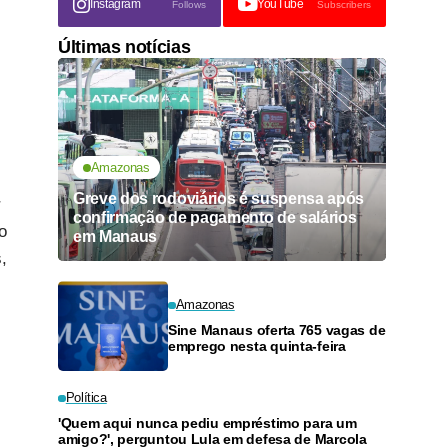
Instagram
YouTube
Follows
Subscribers
Últimas notícias
Amazonas
Greve dos rodoviários é suspensa após
r
confirmação de pagamento de salários
o
em Manaus
,
Amazonas
Sine Manaus oferta 765 vagas de
emprego nesta quinta-feira
Política
'Quem aqui nunca pediu empréstimo para um
amigo?', perguntou Lula em defesa de Marcola