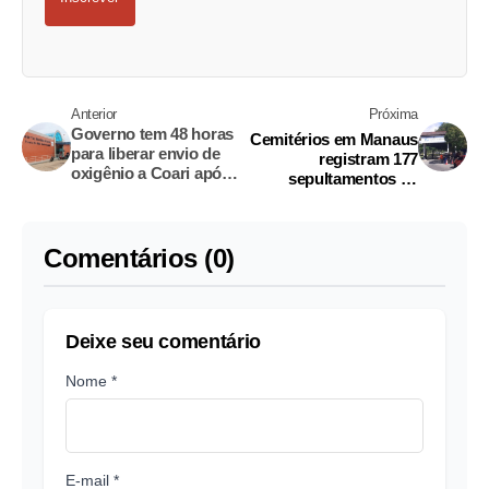
Anterior
Próxima
Governo tem 48 horas
Cemitérios em Manaus
para liberar envio de
registram 177
oxigênio a Coari após
sepultamentos só
mortes
nesta terça-feira
Comentários (0)
Deixe seu comentário
Nome *
E-mail *