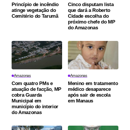
Princípio de incêndio
Cinco disputam lista
atinge vegetação do
que dará a Roberto
Cemitério do Tarumã
Cidade escolha do
próximo chefe do MP
do Amazonas
Amazonas
Amazonas
Com quatro PMs e
Menino em tratamento
atuação de facção, MP
médico desaparece
cobra Guarda
após sair de escola
Municipal em
em Manaus
município do interior
do Amazonas