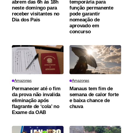
abrem das 6h às 18h
temporária para
neste domingo para
função permanente
receber visitantes no
pode garantir
Dia dos Pais
nomeação de
aprovado em
concurso
Amazonas
Amazonas
Permanecer até o fim
Manaus tem fim de
da prova não invalida
semana de calor forte
eliminação após
e baixa chance de
flagrante de ‘cola’ no
chuva
Exame da OAB