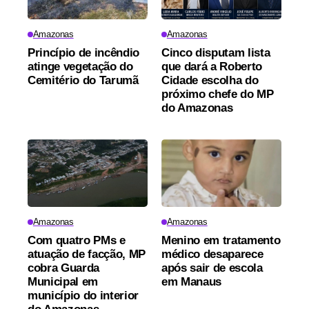
Amazonas
Amazonas
Princípio de incêndio
Cinco disputam lista
atinge vegetação do
que dará a Roberto
Cemitério do Tarumã
Cidade escolha do
próximo chefe do MP
do Amazonas
Amazonas
Amazonas
Com quatro PMs e
Menino em tratamento
atuação de facção, MP
médico desaparece
cobra Guarda
após sair de escola
Municipal em
em Manaus
município do interior