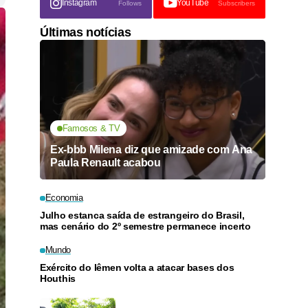
Instagram
YouTube
Follows
Subscribers
Últimas notícias
Famosos & TV
Ex-bbb Milena diz que amizade com Ana
Paula Renault acabou
Economia
Julho estanca saída de estrangeiro do Brasil,
mas cenário do 2º semestre permanece incerto
Mundo
Exército do Iêmen volta a atacar bases dos
Houthis