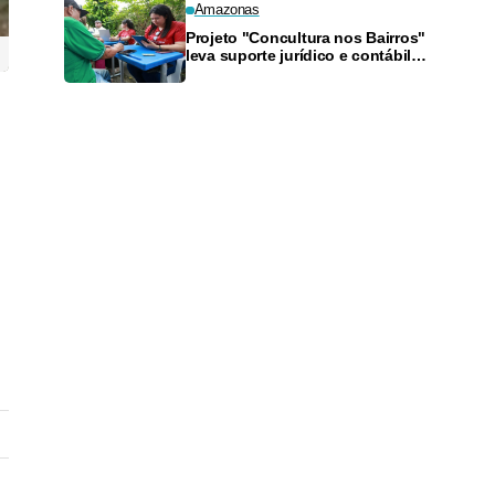
Amazonas
Projeto "Concultura nos Bairros"
leva suporte jurídico e contábil a
artistas da Zona Sul neste
sábado