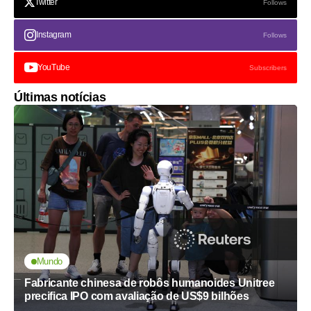
Twitter
Follows
Instagram
Follows
YouTube
Subscribers
Últimas notícias
Mundo
Fabricante chinesa de robôs humanoides Unitree
precifica IPO com avaliação de US$9 bilhões