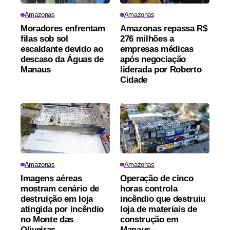
Amazonas
Amazonas
Moradores enfrentam
Amazonas repassa R$
filas sob sol
276 milhões a
escaldante devido ao
empresas médicas
descaso da Águas de
após negociação
Manaus
liderada por Roberto
Cidade
Amazonas
Amazonas
Imagens aéreas
Operação de cinco
mostram cenário de
horas controla
destruição em loja
incêndio que destruiu
atingida por incêndio
loja de materiais de
no Monte das
construção em
Oliveiras
Manaus