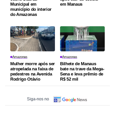
Municipal em
em Manaus
município do interior
do Amazonas
Amazonas
Amazonas
Mulher morre após ser
Bilhete de Manaus
atropelada na faixa de
bate na trave da Mega-
pedestres na Avenida
Sena e leva prêmio de
Rodrigo Otávio
R$ 52 mil
Siga-nos no