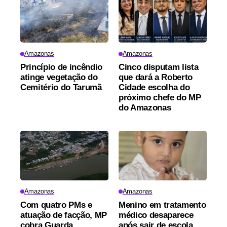
Amazonas
Amazonas
Princípio de incêndio
Cinco disputam lista
atinge vegetação do
que dará a Roberto
Cemitério do Tarumã
Cidade escolha do
próximo chefe do MP
do Amazonas
Amazonas
Amazonas
Com quatro PMs e
Menino em tratamento
atuação de facção, MP
médico desaparece
cobra Guarda
após sair de escola