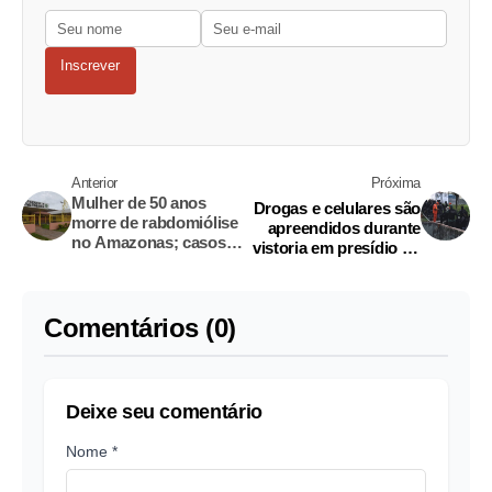
Inscrever
Anterior
Próxima
Mulher de 50 anos
Drogas e celulares são
morre de rabdomiólise
apreendidos durante
no Amazonas; casos
vistoria em presídio no
são investigados
Amazonas
Comentários (0)
Deixe seu comentário
Nome *