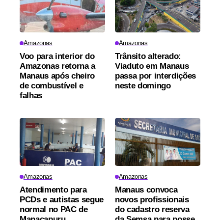
Amazonas
Amazonas
Voo para interior do
Trânsito alterado:
Amazonas retorna a
Viaduto em Manaus
Manaus após cheiro
passa por interdições
de combustível e
neste domingo
falhas
Amazonas
Amazonas
Atendimento para
Manaus convoca
PCDs e autistas segue
novos profissionais
normal no PAC de
do cadastro reserva
Manacapuru,
da Semsa para posse