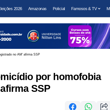
leições 2026
Amazonas
Policial
Famosos & TV
M
egistrado no AM' afirma SSP
omicídio por homofobia
' afirma SSP