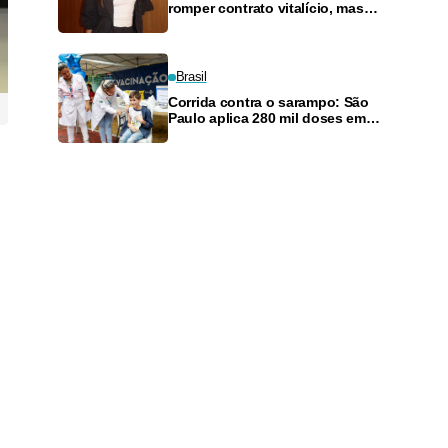
romper contrato vitalício, mas
perde músicas
Brasil
Corrida contra o sarampo: São
Paulo aplica 280 mil doses em
apenas uma semana
.