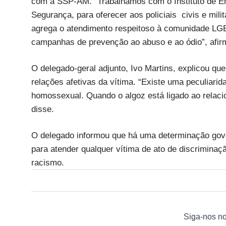
com a SSP-AM. “Trabalhamos com o Instituto de En
Segurança, para oferecer aos policiais civis e m
agrega o atendimento respeitoso à comunidade LG
campanhas de prevenção ao abuso e ao ódio”, afir
O delegado-geral adjunto, Ivo Martins, explicou qu
relações afetivas da vítima. “Existe uma peculiar
homossexual. Quando o algoz está ligado ao relacio
disse.
O delegado informou que há uma determinação gove
para atender qualquer vítima de ato de discriminação,
racismo.
Siga-nos n