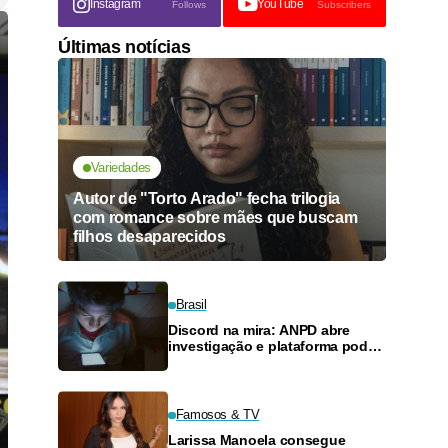
Instagram
YouTube
Follows
Subscribers
Últimas notícias
Variedades
Autor de "Torto Arado" fecha trilogia
com romance sobre mães que buscam
filhos desaparecidos
Brasil
Discord na mira: ANPD abre
investigação e plataforma pode
ser multada em até R$ 50
milhões
Famosos & TV
Larissa Manoela consegue