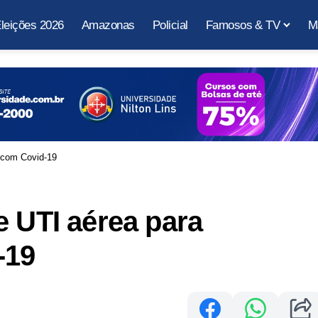
leições 2026
Amazonas
Policial
Famosos & TV
M
 com Covid-19
e UTI aérea para
-19