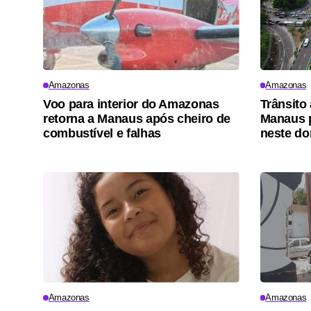
Amazonas
Amazonas
Voo para interior do Amazonas
Trânsito
retorna a Manaus após cheiro de
Manaus p
combustível e falhas
neste d
Amazonas
Amazonas