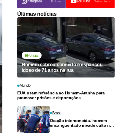
Instagram
YouTube
Follows
Subscribers
Últimas notícias
Policial
Homem cobrou conserto e espancou
idoso de 71 anos na rua
Mundo
EUA usam referência ao Homem-Aranha para
promover prisões e deportações
Brasil
Oração interrompida: homem
ensanguentado invade culto na
zona rural de Ji-Paraná pedindo