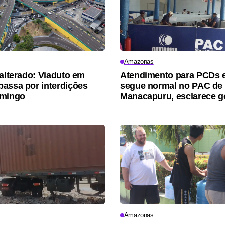
Amazonas
 alterado: Viaduto em
Atendimento para PCDs e
assa por interdições
segue normal no PAC de
omingo
Manacapuru, esclarece 
Amazonas