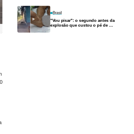
ajuda
Brasil
"Vou pisar": o segundo antes da
explosão que custou o pé de um
homem em Rondônia
m
20
a