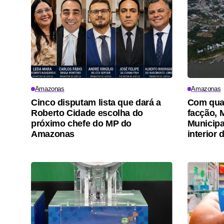
Amazonas
Amazonas
Cinco disputam lista que dará a
Com quat
Roberto Cidade escolha do
facção, 
próximo chefe do MP do
Municipa
Amazonas
interior