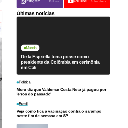
Instagram
YouTube
Follows
Subscribers
Últimas notícias
Mundo
De la Espriella toma posse como
presidente da Colômbia em cerimônia
em Cali
Política
Moro diz que Valdemar Costa Neto já pagou por
'erros do passado'
Brasil
Veja como fica a vacinação contra o sarampo
neste fim de semana em SP