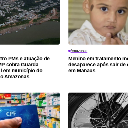
Amazonas
ro PMs e atuação de
Menino em tratamento m
MP cobra Guarda
desaparece após sair de 
l em município do
em Manaus
 do Amazonas