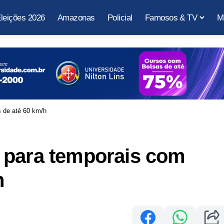
leições 2026
Amazonas
Policial
Famosos & TV
M
 de até 60 km/h
 para temporais com
h