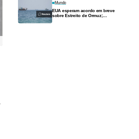
Mundo
EUA esperam acordo em breve
sobre Estreito de Ormuz;
potências sunitas se unem em
pacto de defesa
r