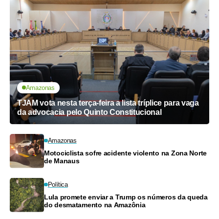
Amazonas
TJAM vota nesta terça-feira a lista tríplice para vaga
da advocacia pelo Quinto Constitucional
Amazonas
Motociclista sofre acidente violento na Zona Norte
de Manaus
Política
Lula promete enviar a Trump os números da queda
do desmatamento na Amazônia