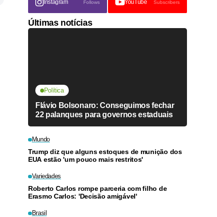
Instagram
YouTube
Follows
Subscribers
Últimas notícias
Política
Flávio Bolsonaro: Conseguimos fechar
22 palanques para governos estaduais
Mundo
Trump diz que alguns estoques de munição dos
EUA estão 'um pouco mais restritos'
Variedades
Roberto Carlos rompe parceria com filho de
Erasmo Carlos: 'Decisão amigável'
Brasil