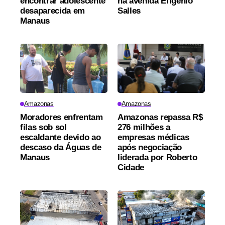
encontrar adolescente
na avenida Efigênio
desaparecida em
Salles
Manaus
Amazonas
Amazonas
Moradores enfrentam
Amazonas repassa R$
filas sob sol
276 milhões a
escaldante devido ao
empresas médicas
descaso da Águas de
após negociação
Manaus
liderada por Roberto
Cidade