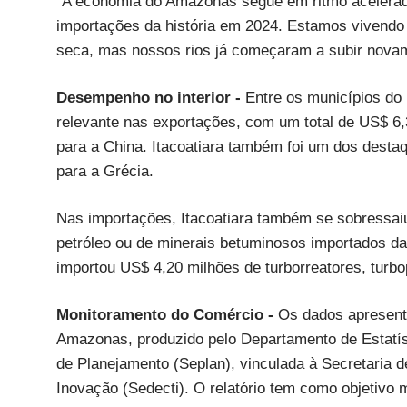
"A economia do Amazonas segue em ritmo acelerad
importações da história em 2024. Estamos viven
seca, mas nossos rios já começaram a subir novam
Desempenho no interior -
Entre os municípios do
relevante nas exportações, com um total de US$ 6,3
para a China. Itacoatiara também foi um dos desta
para a Grécia.
Nas importações, Itacoatiara também se sobressaiu
petróleo ou de minerais betuminosos importados da
importou US$ 4,20 milhões de turborreatores, turbo
Monitoramento do Comércio -
Os dados apresent
Amazonas, produzido pelo Departamento de Estatí
de Planejamento (Seplan), vinculada à Secretaria 
Inovação (Sedecti). O relatório tem como objetivo