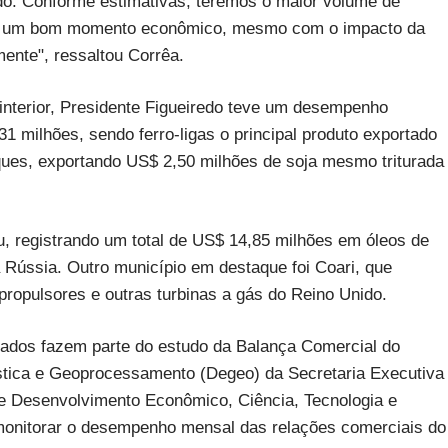
o. Conforme estimativas, teremos o maior volume de
do um bom momento econômico, mesmo com o impacto da
ente", ressaltou Corrêa.
 interior, Presidente Figueiredo teve um desempenho
1 milhões, sendo ferro-ligas o principal produto exportado
ques, exportando US$ 2,50 milhões de soja mesmo triturada
, registrando um total de US$ 14,85 milhões em óleos de
 Rússia. Outro município em destaque foi Coari, que
propulsores e outras turbinas a gás do Reino Unido.
ados fazem parte do estudo da Balança Comercial do
stica e Geoprocessamento (Degeo) da Secretaria Executiva
de Desenvolvimento Econômico, Ciência, Tecnologia e
 monitorar o desempenho mensal das relações comerciais do