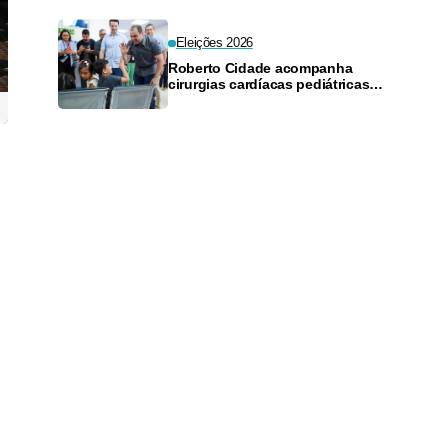
Eleições 2026
Roberto Cidade acompanha
cirurgias cardíacas pediátricas
com telemonitoramento na
Fundação Francisca Mendes
.