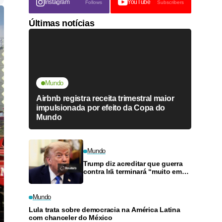
Instagram
YouTube
Follows
Subscribers
Últimas notícias
Mundo
Airbnb registra receita trimestral maior
impulsionada por efeito da Copa do
Mundo
Mundo
Trump diz acreditar que guerra
contra Irã terminará “muito em
breve”
Mundo
Lula trata sobre democracia na América Latina
com chanceler do México