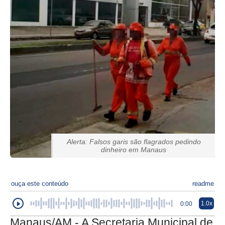
Alerta: Falsos garis são flagrados pedindo
dinheiro em Manaus
ouça este conteúdo
readme
1.0x
0:00
Manaus/AM - A Secretaria Municipal de