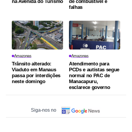
na Avenida do Turismo
de combustível e
falhas
Amazonas
Amazonas
Trânsito alterado:
Atendimento para
Viaduto em Manaus
PCDs e autistas segue
passa por interdições
normal no PAC de
neste domingo
Manacapuru,
esclarece governo
Siga-nos no