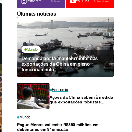
Instagram
YouTube
Follows
Subscribers
Últimas notícias
Mundo
Demanda por IA mantém motor das
exportações da China em pleno
funcionamento
Economia
Ações da China sobem à medida
que exportações robustas
melhoram ânimo do mercado
Mundo
Pague Menos vai emitir R$350 milhões em
debêntures em 9ª emissão